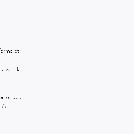
forme et
s avec la
es et des
née.